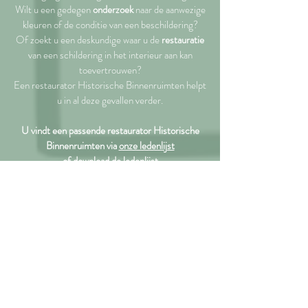
Wilt u een gedegen
onderzoek
naar de aanwezige
kleuren of de conditie van een beschildering?
Of zoekt u een deskundige waar u de
restauratie
van een schildering in het interieur aan kan
toevertrouwen?
Een restaurator Historische Binnenruimten helpt
u in al deze gevallen verder.
U vindt een passende restaurator Historische
Binnenruimten via
onze ledenlijst
of
download de ledenlijst
Fecit
Webdesign
2019