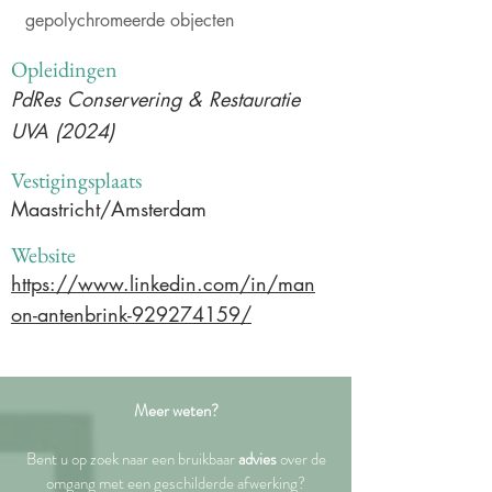
gepolychromeerde objecten
Opleidingen
PdRes Conservering & Restauratie
UVA (2024)
Vestigingsplaats
Maastricht/Amsterdam
Website
https://www.linkedin.com/in/man
on-antenbrink-929274159/
Meer weten?
Bent u op zoek naar een bruikbaar
advies
over de
omgang met een geschilderde afwerking?