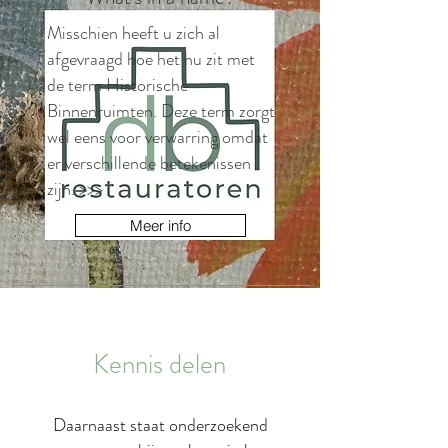
Misschien heeft u zich al
afgevraagd hoe het nu zit met
de term Historische
Binnenruimten. Deze term zorgt
wel eens voor verwarring omdat
er verschillende betekenissen
zijn. >>>
Meer info
Kennis delen
Daarnaast staat onderzoekend