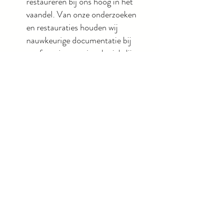
restaureren bij ons hoog in het
vaandel. Van onze onderzoeken
en restauraties houden wij
nauwkeurige documentatie bij
conform internationale richtlijnen
en normeringen. De
opdrachtgever ontvangt altijd een
illustratieve rapportage van het
onderzoek en de uitgevoerde
restauratie.
Meer info