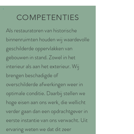
COMPETENTIES
Als restauratoren van historische
binnenruimten houden wij waardevolle
geschilderde oppervlakken van
gebouwen in stand. Zowel in het
interieur als aan het exterieur. Wij
brengen beschadigde of
overschilderde afwerkingen weer in
optimale conditie. Daarbij stellen we
hoge eisen aan ons werk, die wellicht
verder gaan dan een opdrachtgever in
eerste instantie van ons verwacht. Uit
ervaring weten we dat dit zeer