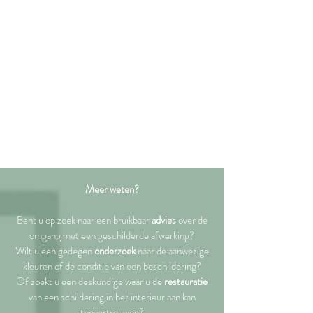
Meer weten?
Bent u op zoek naar een bruikbaar
advies
over de
omgang met een geschilderde afwerking?
Wilt u een gedegen
onderzoek
naar de aanwezige
kleuren of de conditie van een beschildering?
Of zoekt u een deskundige waar u de
restauratie
van een schildering in het interieur aan kan
toevertrouwen?